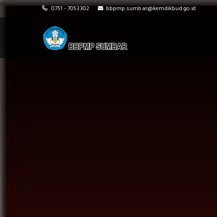
Slider
0751 - 7053302
bbpmp.sumbar@kemdikbud.go.id